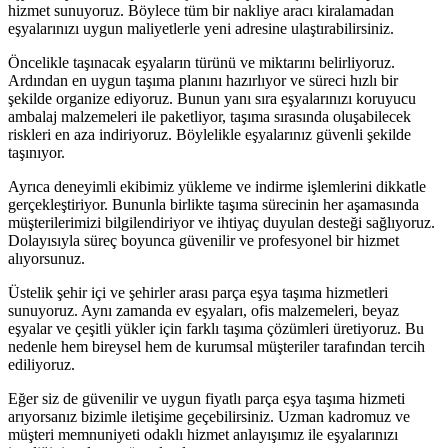
hizmet sunuyoruz. Böylece tüm bir nakliye aracı kiralamadan
eşyalarınızı uygun maliyetlerle yeni adresine ulaştırabilirsiniz.
Öncelikle taşınacak eşyaların türünü ve miktarını belirliyoruz.
Ardından en uygun taşıma planını hazırlıyor ve süreci hızlı bir
şekilde organize ediyoruz. Bunun yanı sıra eşyalarınızı koruyucu
ambalaj malzemeleri ile paketliyor, taşıma sırasında oluşabilecek
riskleri en aza indiriyoruz. Böylelikle eşyalarınız güvenli şekilde
taşınıyor.
Ayrıca deneyimli ekibimiz yükleme ve indirme işlemlerini dikkatle
gerçekleştiriyor. Bununla birlikte taşıma sürecinin her aşamasında
müşterilerimizi bilgilendiriyor ve ihtiyaç duyulan desteği sağlıyoruz.
Dolayısıyla süreç boyunca güvenilir ve profesyonel bir hizmet
alıyorsunuz.
Üstelik şehir içi ve şehirler arası parça eşya taşıma hizmetleri
sunuyoruz. Aynı zamanda ev eşyaları, ofis malzemeleri, beyaz
eşyalar ve çeşitli yükler için farklı taşıma çözümleri üretiyoruz. Bu
nedenle hem bireysel hem de kurumsal müşteriler tarafından tercih
ediliyoruz.
Eğer siz de güvenilir ve uygun fiyatlı parça eşya taşıma hizmeti
arıyorsanız bizimle iletişime geçebilirsiniz. Uzman kadromuz ve
müşteri memnuniyeti odaklı hizmet anlayışımız ile eşyalarınızı