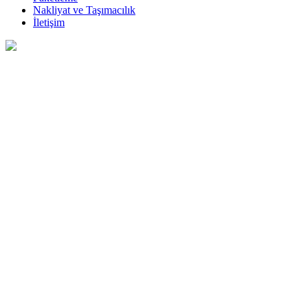
Nakliyat ve Taşımacılık
İletişim
Parça Eşya Taşıma
Hizmeti