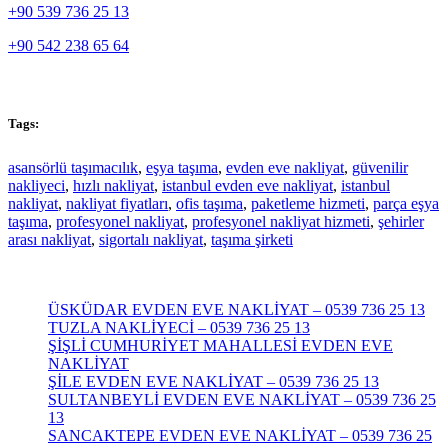
+90 539 736 25 13
+90 542 238 65 64
Tags:
asansörlü taşımacılık
,
eşya taşıma
,
evden eve nakliyat
,
güvenilir
nakliyeci
,
hızlı nakliyat
,
istanbul evden eve nakliyat
,
istanbul
nakliyat
,
nakliyat fiyatları
,
ofis taşıma
,
paketleme hizmeti
,
parça eşya
taşıma
,
profesyonel nakliyat
,
profesyonel nakliyat hizmeti
,
şehirler
arası nakliyat
,
sigortalı nakliyat
,
taşıma şirketi
ÜSKÜDAR EVDEN EVE NAKLİYAT – 0539 736 25 13
TUZLA NAKLİYECİ – 0539 736 25 13
ŞİŞLİ CUMHURİYET MAHALLESİ EVDEN EVE
NAKLİYAT
ŞİLE EVDEN EVE NAKLİYAT – 0539 736 25 13
SULTANBEYLİ EVDEN EVE NAKLİYAT – 0539 736 25
13
SANCAKTEPE EVDEN EVE NAKLİYAT – 0539 736 25