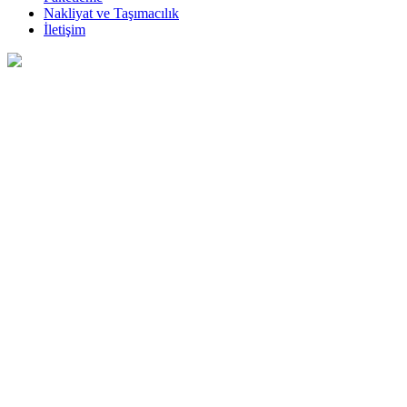
Nakliyat ve Taşımacılık
İletişim
profesyonel nakliyat Tag