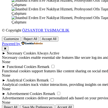
© Copyright
ÖZSANTOR TAŞIMACILIK
Customize
Reject All
Accept All
Powered by
✖
►
Necessary Cookies
Always Active
Necessary cookies enable essential site features like secure log-ins a
None
►
Functional Cookies
Remark
Functional cookies support features like content sharing on social medi
None
►
Analytical Cookies
Remark
Analytical cookies track visitor interactions, providing insights on metr
None
►
Advertisement Cookies
Remark
Advertisement cookies deliver personalized ads based on your previous
None
Reject All
Save My Preferences
Accept All