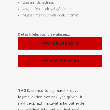
Zamanında teslimat
Uygun fiyatlı nakliyat çözümleri
Müşteri memnuniyeti odaklı hizmet
Detaylı bilgi için bize ulaşınız.
+90 539 736 25 13
+90 542 238 65 64
TAGS:
asansörlü taşımacılık
,
eşya
taşıma
,
evden eve nakliyat
,
güvenilir
nakliyeci
,
hızlı nakliyat
,
istanbul evden
eve nakliyat
,
istanbul nakliyat
,
nakliyat