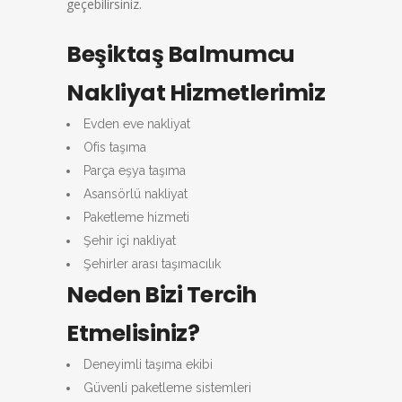
geçebilirsiniz.
Beşiktaş Balmumcu
Nakliyat Hizmetlerimiz
Evden eve nakliyat
Ofis taşıma
Parça eşya taşıma
Asansörlü nakliyat
Paketleme hizmeti
Şehir içi nakliyat
Şehirler arası taşımacılık
Neden Bizi Tercih
Etmelisiniz?
Deneyimli taşıma ekibi
Güvenli paketleme sistemleri