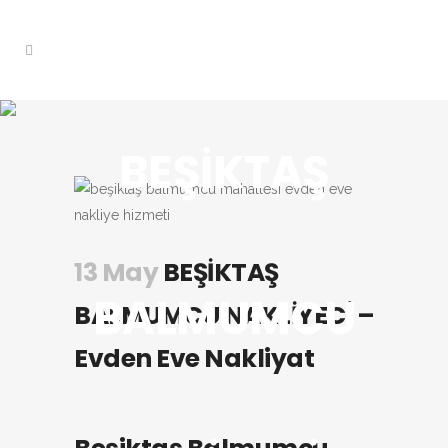
BEŞİKTAŞ
13 May
BEŞİKTAŞ
BALMUMCU
BALMUMCU NAKLİYECİ –
Evden Eve Nakliyat