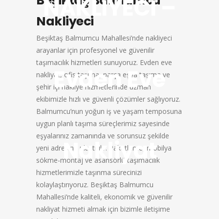
Beşiktaş Balmumcu
NAKLİYECİ –
Nakliyeci
Beşiktaş Balmumcu Mahallesi’nde nakliyeci
arayanlar için profesyonel ve güvenilir
taşımacılık hizmetleri sunuyoruz. Evden eve
Evden Eve
nakliyat, ofis taşıma, parça eşya taşıma ve
şehir içi nakliye hizmetlerinde uzman
ekibimizle hızlı ve güvenli çözümler sağlıyoruz.
Balmumcu’nun yoğun iş ve yaşam temposuna
uygun planlı taşıma süreçlerimiz sayesinde
eşyalarınız zamanında ve sorunsuz şekilde
Nakliyat
yeni adresine ulaştırılır. Paketleme, mobilya
sökme-montaj ve asansörlü taşımacılık
hizmetlerimizle taşınma sürecinizi
kolaylaştırıyoruz. Beşiktaş Balmumcu
Mahallesi’nde kaliteli, ekonomik ve güvenilir
nakliyat hizmeti almak için bizimle iletişime