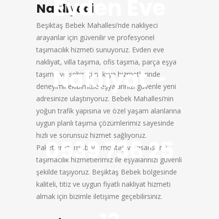
Evden Eve
Nakliyeci
Beşiktaş Bebek Mahallesi’nde nakliyeci
arayanlar için güvenilir ve profesyonel
taşımacılık hizmeti sunuyoruz. Evden eve
nakliyat, villa taşıma, ofis taşıma, parça eşya
Nakliyat –
taşıma ve şehir içi nakliye hizmetlerinde
deneyimli ekibimizle eşyalarınızı güvenle yeni
adresinize ulaştırıyoruz. Bebek Mahallesi’nin
yoğun trafik yapısına ve özel yaşam alanlarına
uygun planlı taşıma çözümlerimiz sayesinde
hızlı ve sorunsuz hizmet sağlıyoruz.
0539 736 25
Paketleme, mobilya montajı ve asansörlü
taşımacılık hizmetlerimiz ile eşyalarınızı güvenli
şekilde taşıyoruz. Beşiktaş Bebek bölgesinde
kaliteli, titiz ve uygun fiyatlı nakliyat hizmeti
almak için bizimle iletişime geçebilirsiniz.