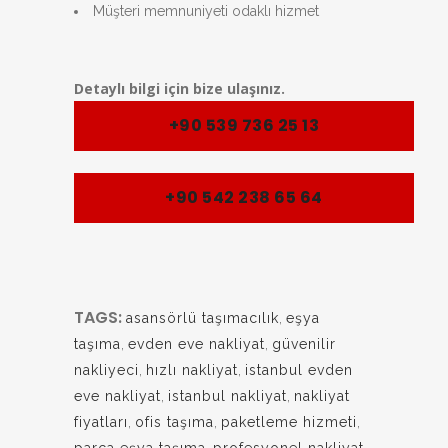
Müşteri memnuniyeti odaklı hizmet
Detaylı bilgi için bize ulaşınız.
+90 539 736 25 13
+90 542 238 65 64
TAGS:
asansörlü taşımacılık
,
eşya
taşıma
,
evden eve nakliyat
,
güvenilir
nakliyeci
,
hızlı nakliyat
,
istanbul evden
eve nakliyat
,
istanbul nakliyat
,
nakliyat
fiyatları
,
ofis taşıma
,
paketleme hizmeti
,