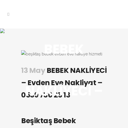
BEBEK
13 May
BEBEK NAKLİYECİ
– Evden Eve Nakliyat –
NAKLİYECİ –
0539 736 25 13
Beşiktaş Bebek