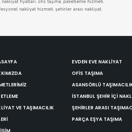
,
nakliyat fiyatları
,
ofis taşıma
,
paketleme hizmeti
,
fesyonel nakliyat hizmeti
,
şehirler arası nakliyat
,
ASAYFA
EVDEN EVE NAKLIYAT
KKIMIZDA
OFIS TAŞIMA
METLERIMIZ
ASANSÖRLÜ TAŞIMACILI
ETLEME
İSTANBUL ŞEHIR İÇI NAKL
LIYAT VE TAŞIMACILIK
ŞEHIRLER ARASI TAŞIMAC
ERI
PARÇA EŞYA TAŞIMA
TIŞIM