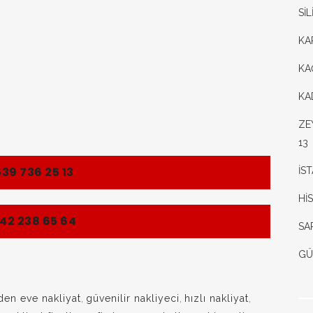
Sİ
KA
KA
KA
ZE
13
39 736 25 13
İS
Hİ
42 238 65 64
SA
GÜ
den eve nakliyat
,
güvenilir nakliyeci
,
hızlı nakliyat
,