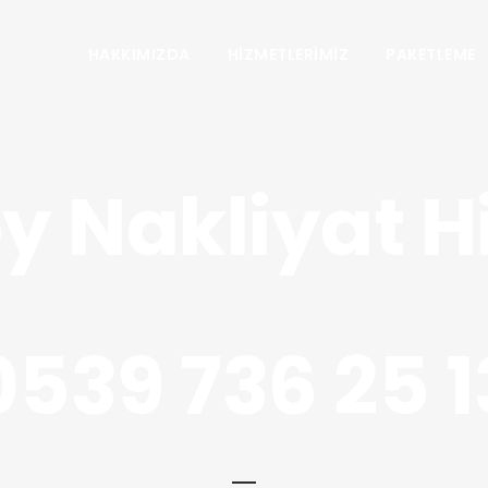
HAKKIMIZDA
HIZMETLERIMIZ
PAKETLEME
y Nakliyat H
0539 736 25 1