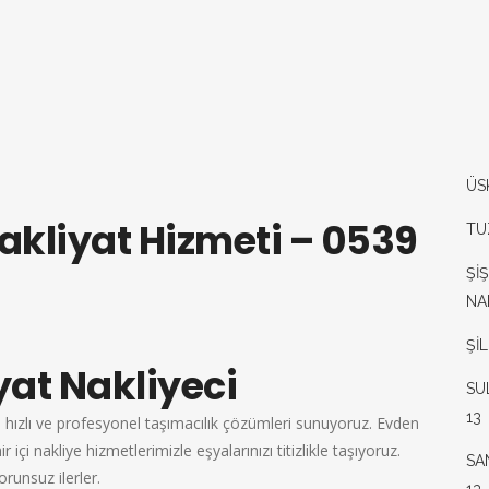
ÜS
akliyat Hizmeti – 0539
TU
Şİ
NA
Şİ
at Nakliyeci
SU
13
, hızlı ve profesyonel taşımacılık çözümleri sunuyoruz. Evden
içi nakliye hizmetlerimizle eşyalarınızı titizlikle taşıyoruz.
SA
runsuz ilerler.