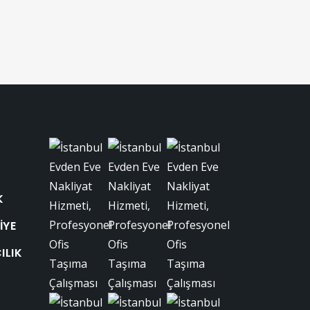
K
IYE
ILIK