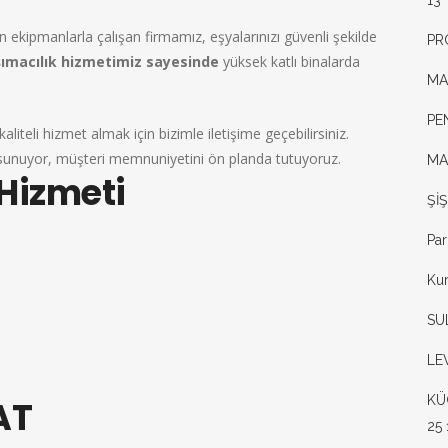
13
n ekipmanlarla çalışan firmamız, eşyalarınızı güvenli şekilde
PR
şımacılık hizmetimiz sayesinde
yüksek katlı binalarda
MA
PE
kaliteli hizmet almak için bizimle iletişime geçebilirsiniz.
 sunuyor, müşteri memnuniyetini ön planda tutuyoruz.
MA
Hizmeti
ŞİŞ
Par
Kur
SU
LE
KÜ
AT
25 