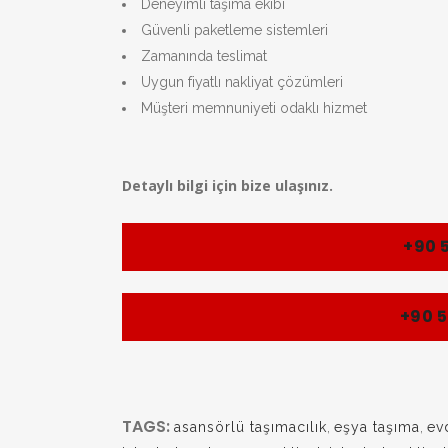
Deneyimli taşıma ekibi
Güvenli paketleme sistemleri
Zamanında teslimat
Uygun fiyatlı nakliyat çözümleri
Müşteri memnuniyeti odaklı hizmet
Detaylı bilgi için bize ulaşınız.
+90 5
+90 5
TAGS:
asansörlü taşımacılık
,
eşya taşıma
,
ev