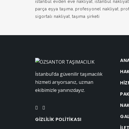
istanbul evden eve nakliyat
,
istanbul nakliyat
parça eşya taşıma
,
profesyonel nakliyat
,
pro
sigortalı nakliyat
,
taşıma şirketi
AN
HA
İstanbul’da güvenilir taşımacılık
hizmeti arıyorsanız, uzman
HIZ
ekibimizle yanınızdayız.
PAK
NAK
GAL
GIZLILIK POLITIKASI
İLE